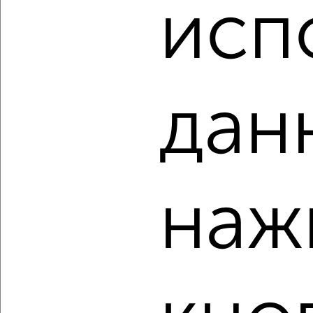
₽
₽
исп
12 798 000
207 500
за м²
Чехова 79к2
Агентство, 08.08.2026
дан
‹
›
2
/10
2-к квартира, вторичка, 45м², 2/5 этаж
наж
₽
₽
5 150 000
114 500
за м²
Полиграфистов 10
Агентство, 08.08.2026
‹
›