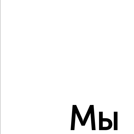
Агентство, 08.08.2026
Виртуальные 3D-туры по музеям и объектам
культуры
‹
›
2
/2
2-к квартира, вторичка, 59м², 16/19 этаж
₽
₽
8 650 000
146 200
за м²
Мы
Весенняя 29
Агентство, 08.08.2026