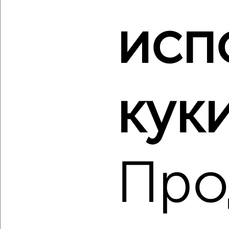
‹
›
исп
2
/2
2-к квартира, вторичка, 51м², 5/5 этаж
₽
₽
5 600 000
109 900
за м²
куки
НП Угодья у леса 105
Собственник, 08.08.2026
Про
‹
›
2
/10
2-к квартира, вторичка, 62м², 13/21 этаж