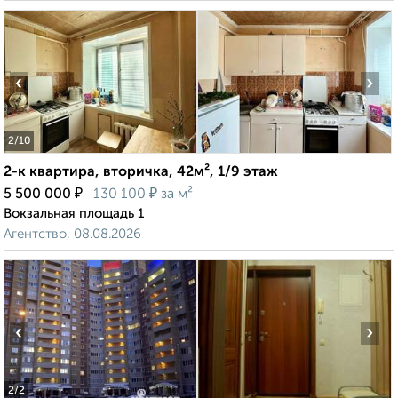
‹
›
2
/10
2-к квартира, вторичка, 42м², 1/9 этаж
₽
₽
5 500 000
130 100
за м²
Вокзальная площадь 1
Агентство, 08.08.2026
‹
›
2
/2