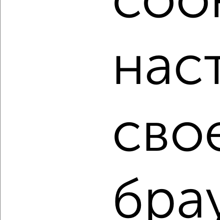
cook
мессенджере, это безопасно и бесплатно.
Для покупки квартиры доступна ипотека от крупнейших
банков России: СберБанк, ВТБ, Альфа-Банк,
нас
Россельхозбанк, Совкомбанк, Т-Банк, Росбанк, Почта
Банк на сумму от 400 000 до 120 000 000 рублей сроком
до 30 лет.
Сайт работает во многих городах России.
Сколько стоит купить двухкомнатную квартиру в
сво
Подмосковье, Чехове?
Цена недвижимости: мин. от
1000000
руб. до макс.
13700000
руб.
Средняя цена:
7087866
руб.
Цена за м2: от
23809
руб. до
177922
руб.
бра
Средняя цена за м2:
136305
руб.
Площадь: от
42
м2 до
77
м2