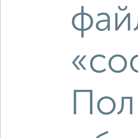
2
/2
фай
2-к квартира, вторичка, 56м², 9/21 этаж
₽
₽
10 500 000
187 500
за м²
ЖК Олимпийский, Центральная 42
Агентство, 08.08.2026
«co
‹
›
2
/2
Пол
2-к квартира, вторичка, 59м², 16/19 этаж
₽
₽
8 650 000
146 200
за м²
Весенняя 29
Агентство, 07.08.2026