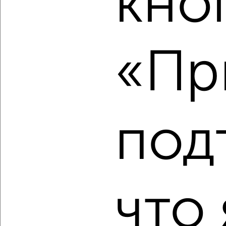
кно
2
/10
2-к квартира, вторичка, 66м², 12/14 этаж
«Пр
₽
₽
12 700 000
193 600
за м²
Чехова 16
Собственник, 08.08.2026
под
‹
›
2
/2
что 
2-к квартира, вторичка, 44м², 5/5 этаж
₽
₽
4 900 000
112 400
за м²
мкр. Венюково, Гагарина 56
Агентство, 08.08.2026