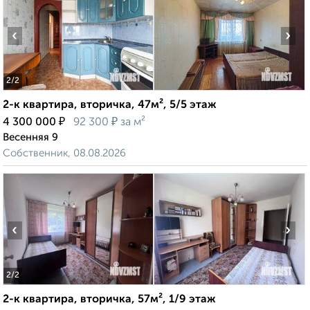
‹
›
2
/2
2-к квартира, вторичка, 47м², 5/5 этаж
₽
₽
4 300 000
92 300
за м²
Весенняя 9
Собственник, 08.08.2026
‹
›
2
/2
2-к квартира, вторичка, 57м², 1/9 этаж