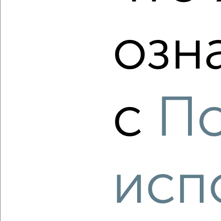
озн
‹
›
2
/2
с
П
2-к квартира, вторичка, 42м², 4/5 этаж
₽
₽
3 400 000
81 000
за м²
Победы 7
Агентство, 08.08.2026
исп
‹
›