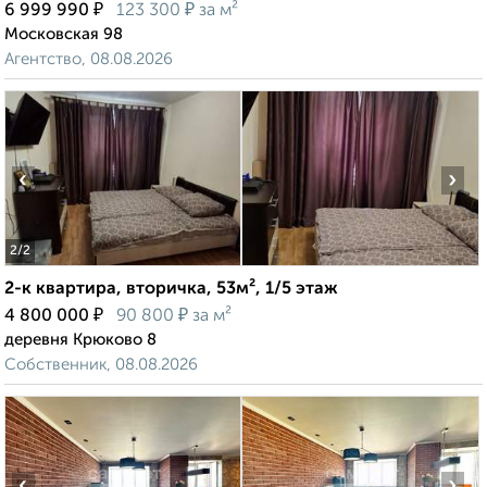
₽
₽
6 999 990
123 300
за м²
Московская 98
Агентство, 08.08.2026
‹
›
2
/2
2-к квартира, вторичка, 53м², 1/5 этаж
₽
₽
4 800 000
90 800
за м²
деревня Крюково 8
Собственник, 08.08.2026
‹
›