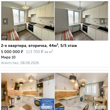
‹
›
2
/2
2-к квартира, вторичка, 44м², 5/5 этаж
₽
₽
5 000 000
113 700
за м²
Мира 10
Агентство, 08.08.2026
‹
›
2
/2