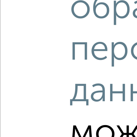
обр
‹
›
пер
2
/10
2-к квартира, вторичка, 47м², 5/5 этаж
₽
₽
3 650 000
77 700
за м²
деревня Крюково 6
Агентство, 07.08.2026
дан
‹
›
мож
2
/2
2-к квартира, вторичка, 48м², 5/5 этаж