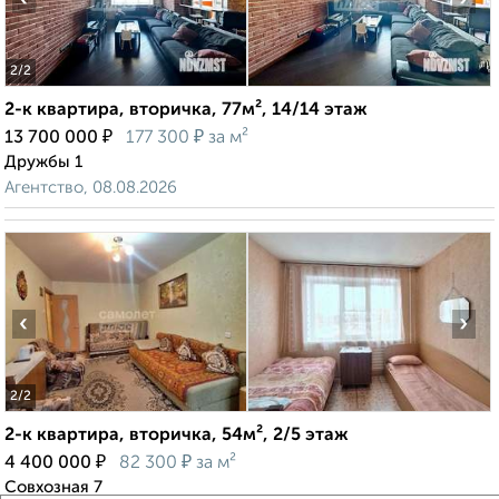
2
/2
2-к квартира, вторичка, 77м², 14/14 этаж
₽
₽
13 700 000
177 300
за м²
Дружбы 1
Агентство, 08.08.2026
‹
›
2
/2
2-к квартира, вторичка, 54м², 2/5 этаж
₽
₽
4 400 000
82 300
за м²
Совхозная 7