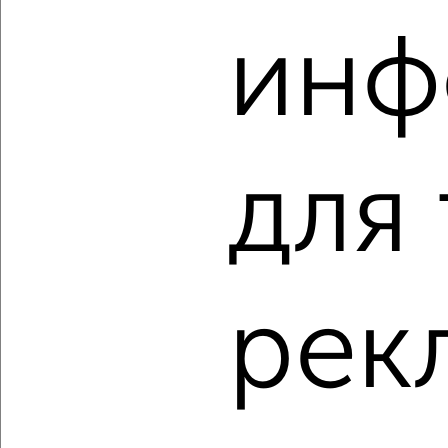
‹
›
инф
2
/2
2-к квартира, вторичка, 42м², 1/5 этаж
₽
₽
4 700 000
111 400
за м²
Мира 13
Агентство, 07.08.2026
для
‹
›
рек
2
/2
2-к квартира, вторичка, 45м², 2/5 этаж
₽
₽
4 800 000
106 500
за м²
мкр. Венюково, Гагарина 74