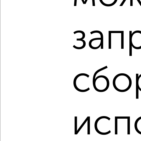
₽
₽
5 700 000
119 300
за м²
Вишнёвый бульвар 2а
Агентство, 07.08.2026
зап
‹
›
сбо
2
/2
2-к квартира, вторичка, 66м², 12/17 этаж
₽
₽
12 990 000
196 000
за м²
ЖК Виват Чехов, Лопасненская 7
Агентство, 07.08.2026
исп