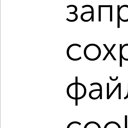
зап
Агентство, 07.08.2026
1 / 2
2
Как купить двухкомнатную квартиру, с балконом,
сох
лоджией в Подмосковье, Чехове на сайте Чехов-
недвижимость?
Используя удобную форму поиска с множеством
фильтров и сортировкой по параметрам, вы можете
подобрать для покупки двухкомнатную квартиру, с
балконом, лоджией в Подмосковье, Чехове.
фай
Найденные предложения: 118 объявлений, можно
посмотреть в виде списка или на карте, с описанием,
расположением, ценой и другими подробностями.
Подберите подходящую недвижимость из предложений
от собственников, риэлторов, застройщиков и агенств
недвижимости, связаться с ними можно по телефону или
написать сообщение в любом удобном для вас