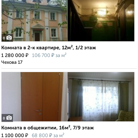
8
Комната в 2-к квартире, 12м², 1/2 этаж
₽
₽
1 280 000
106 700
за м²
Чехова 17
8
Комната в общежитии, 16м², 7/9 этаж
₽
₽
1 100 000
68 800
за м²