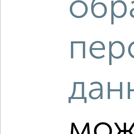
обр
‹
›
пер
2
/2
3-к квартира, вторичка, 84м², 6/16 этаж
₽
₽
12 500 000
148 700
за м²
мкр. Губернский, Уездная 3
Агентство, 05.08.2026
дан
‹
›
мож
2
/10
3-к квартира, вторичка, 65м², 5/9 этаж