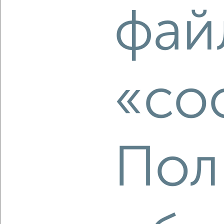
2
/2
фай
3-к квартира, вторичка, 57м², 1/2 этаж
₽
₽
5 000 000
87 800
за м²
мкр. Венюково, Гагарина 34
Агентство, 06.08.2026
«co
‹
›
2
/2
Пол
3-к квартира, вторичка, 62м², 2/10 этаж
₽
₽
8 500 000
137 100
за м²
Лопасненская 11
Агентство, 05.08.2026