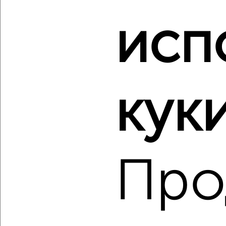
‹
›
исп
2
/10
3-к квартира, вторичка, 98м², 15/16 этаж
₽
₽
12 800 000
131 200
за м²
куки
мкр. Губернский, Земская 14
Агентство, 06.08.2026
Про
‹
›
2
/2
3-к квартира, вторичка, 92м², 4/9 этаж