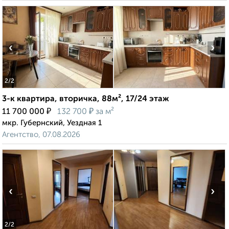
‹
›
2
/2
3-к квартира, вторичка, 88м², 17/24 этаж
₽
₽
11 700 000
132 700
за м²
мкр. Губернский, Уездная 1
Агентство, 07.08.2026
‹
›
2
/2