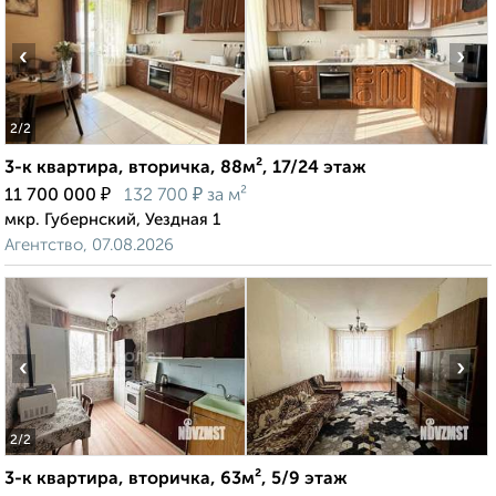
‹
›
2
/2
3-к квартира, вторичка, 88м², 17/24 этаж
₽
₽
11 700 000
132 700
за м²
мкр. Губернский, Уездная 1
Агентство, 07.08.2026
‹
›
2
/2
3-к квартира, вторичка, 63м², 5/9 этаж