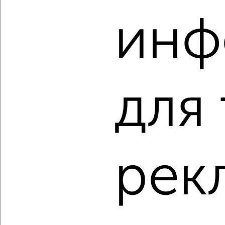
‹
›
инф
2
/2
3-к квартира, вторичка, 84м², 1/16 этаж
₽
₽
8 500 000
101 000
за м²
мкр. Губернский, Уездная 3
Агентство, 04.08.2026
для
‹
›
рек
2
/10
3-к квартира, вторичка, 83м², 1/17 этаж
₽
₽
8 900 000
107 900
за м²
мкр. Губернский, Земская 16