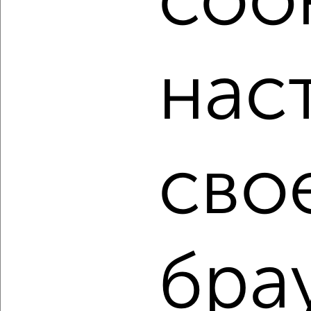
cook
мессенджере, это безопасно и бесплатно.
Для покупки квартиры доступна ипотека от крупнейших
банков России: СберБанк, ВТБ, Альфа-Банк,
нас
Россельхозбанк, Совкомбанк, Т-Банк, Росбанк, Почта
Банк на сумму от 400 000 до 120 000 000 рублей сроком
до 30 лет.
Сайт работает во многих городах России.
Сколько стоит купить трехкомнатную квартиру в
сво
Подмосковье, Чехове?
Цена недвижимости: мин. от
2000000
руб. до макс.
13500000
руб.
Средняя цена:
9144666
руб.
Цена за м2: от
35714
руб. до
126168
руб.
бра
Средняя цена за м2:
121928
руб.
Площадь: от
56
м2 до
107
м2