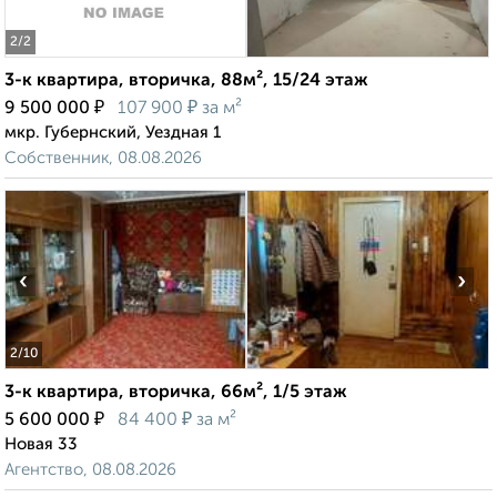
2
/2
3-к квартира, вторичка, 88м², 15/24 этаж
₽
₽
9 500 000
107 900
за м²
мкр. Губернский, Уездная 1
Собственник, 08.08.2026
‹
›
2
/10
3-к квартира, вторичка, 66м², 1/5 этаж
₽
₽
5 600 000
84 400
за м²
Новая 33
Агентство, 08.08.2026