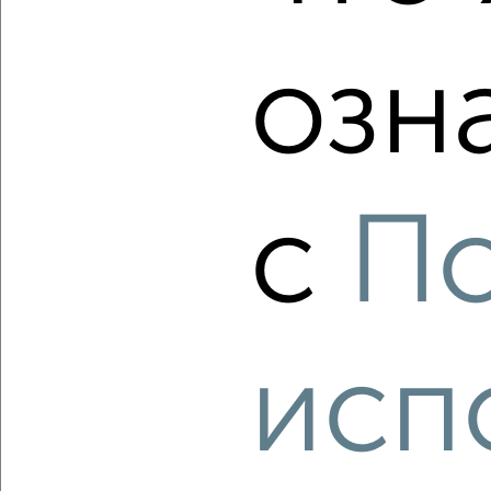
озн
‹
›
2
/2
с
П
3-к квартира, вторичка, 56м², 1/5 этаж
₽
₽
5 900 000
105 400
за м²
мкр. Венюково, Гагарина 62
Агентство, 06.08.2026
исп
‹
›