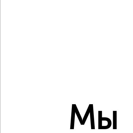
Собственник, 07.08.2026
Виртуальные 3D-туры по музеям и объектам
культуры
‹
›
2
/2
3-к квартира, вторичка, 85м², 8/9 этаж
₽
₽
11 900 000
140 000
за м²
Мы
Вишнёвый бульвар 9
Агентство, 06.08.2026