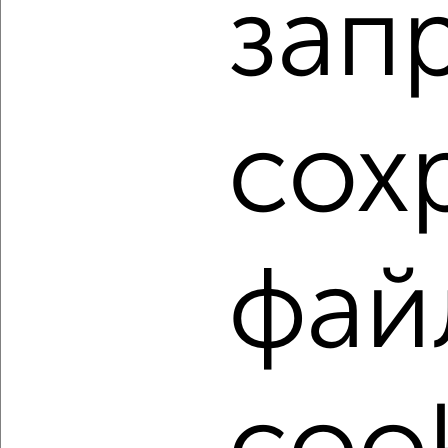
зап
Агентство, 04.08.2026
1 / 2
2
Как купить трехкомнатную квартиру, с центральным
сох
отоплением в Подмосковье, Чехове на сайте Чехов-
недвижимость?
Используя удобную форму поиска с множеством
фильтров и сортировкой по параметрам, вы можете
подобрать для покупки трехкомнатную квартиру, с
центральным отоплением в Подмосковье, Чехове.
фай
Найденные предложения: 84 объявлений, можно
посмотреть в виде списка или на карте, с описанием,
расположением, ценой и другими подробностями.
Подберите подходящую недвижимость из предложений
от собственников, риэлторов, застройщиков и агенств
недвижимости, связаться с ними можно по телефону или
написать сообщение в любом удобном для вас