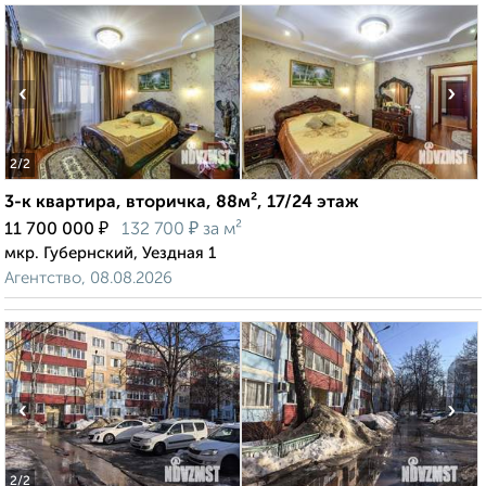
‹
›
2
/2
3-к квартира, вторичка, 88м², 17/24 этаж
₽
₽
11 700 000
132 700
за м²
мкр. Губернский, Уездная 1
Агентство, 08.08.2026
‹
›
2
/2