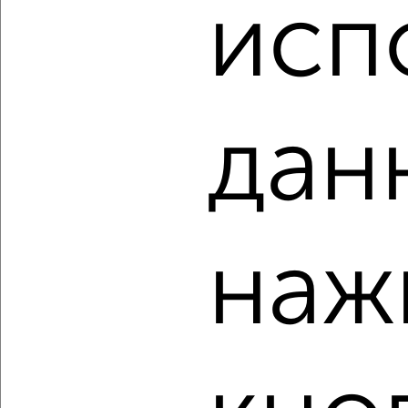
₽
₽
исп
11 500 000
125 000
за м²
Вишнёвый бульвар 9
Агентство, 06.08.2026
дан
‹
›
2
/2
3-к квартира, вторичка, 84м², 6/16 этаж
наж
₽
₽
12 500 000
148 700
за м²
мкр. Губернский, Уездная 3
Агентство, 06.08.2026
‹
›