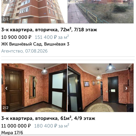
2
/2
3-к квартира, вторичка, 72м², 7/18 этаж
₽
₽
10 900 000
151 400
за м²
ЖК Вишнёвый Сад, Вишнёвая 3
Агентство, 07.08.2026
‹
›
2
/2
3-к квартира, вторичка, 61м², 4/9 этаж
₽
₽
11 000 000
180 400
за м²
Мира 17/6