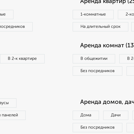
Аренда квартир (2
ные
1‑комнатные
2‑к
посредников
На длительный срок
Аренда комнат (13
В 2‑к квартире
В общежитии
В 2
Без посредников
Аренда домов, дач
аусы
п панелей
Дома
Дачи
Без посредников