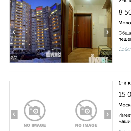
2-к 
8 5
Моло
‹
›
Общая
пешей
Собст
2
/2
1-к 
15 
Моск
‹
›
Имеет
машин