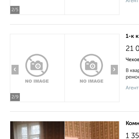
Агент
2
/5
1-к 
21 
Чехов
‹
›
В ква
ремон
Агент
2
/9
Комн
1 3