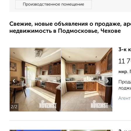
Производственное помещение
Свежие, новые объявления о продаже, а
недвижимость в Подмосковье, Чехове
3-к 
11 
мкр. 
‹
›
Прода
лоджи
Агент
2
/2