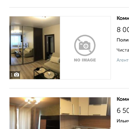
Комн
8 0
Поли
Чиста
Агент
1
Комн
6 5
Ильич