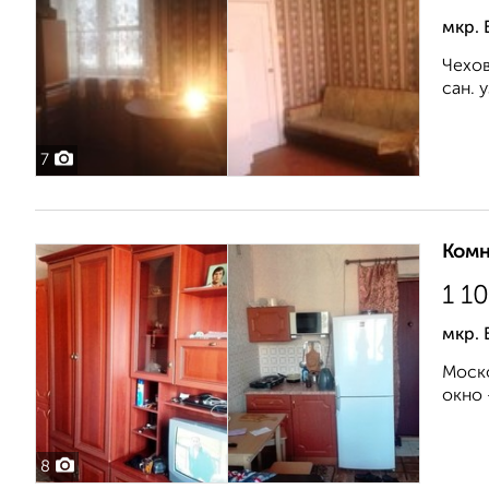
мкр. 
Чехов
сан. 
7
Комн
1 1
мкр. 
Моско
окно 
8