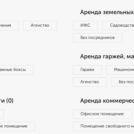
Аренда земельных 
чения
Агенство
ИЖС
Садоводст
Без посредников
Аренда гаржей, м
ражные боксы
Гаражи
Машиноме
Агенство
Без по
и (0)
Аренда коммерчес
Офисное помещение
ое помещение
Помещение свободного н