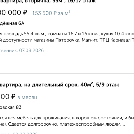
квартира, вторичка, 55м², 16/17 этаж
₽
00 000
₽
153 500
за м²
дёжная 6А
 площадь 55.4 кв.м., комнаты 16.7 и 16 кв.м., кухня 10.4 кв.
 доступности магазины Пятерочка, Магнит, ТРЦ Карнавал,TЦ
венник, 07.08.2026
квартира, на длительный срок, 40м², 5/9 этаж
₽
000
в месяц
овская 83
ся вся мебель для проживания, в хорошем состоянии, и быт
а). Сдается долгосрочно, платежеспособным людям....