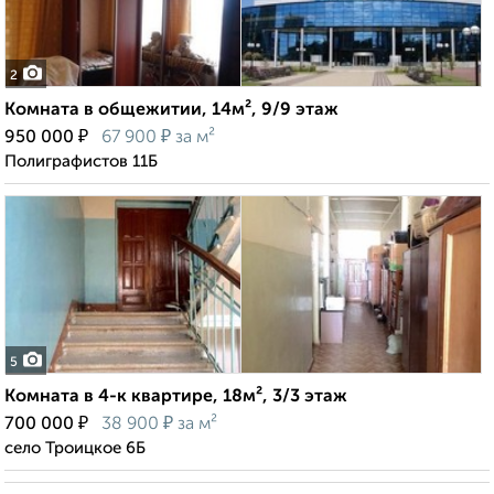
2
Комната в общежитии, 14м², 9/9 этаж
₽
₽
950 000
67 900
за м²
Полиграфистов 11Б
5
Комната в 4-к квартире, 18м², 3/3 этаж
₽
₽
700 000
38 900
за м²
село Троицкое 6Б