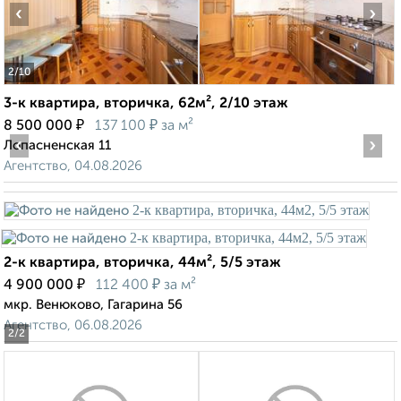
‹
›
2
/10
3-к квартира, вторичка, 62м², 2/10 этаж
₽
₽
8 500 000
137 100
за м²
‹
›
Лопасненская 11
Агентство, 04.08.2026
2-к квартира, вторичка, 44м², 5/5 этаж
₽
₽
4 900 000
112 400
за м²
мкр. Венюково, Гагарина 56
Агентство, 06.08.2026
2
/2