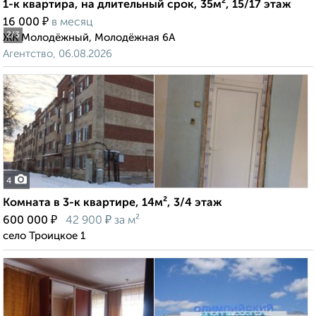
1-к квартира, на длительный срок, 35м², 15/17 этаж
₽
16 000
в месяц
2
/3
ЖК Молодёжный, Молодёжная 6А
Агентство, 06.08.2026
4
Комната в 3-к квартире, 14м², 3/4 этаж
₽
₽
600 000
42 900
за м²
село Троицкое 1