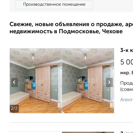
Производственное помещение
Свежие, новые объявления о продаже, а
недвижимость в Подмосковье, Чехове
3-к 
5 0
мкр. 
‹
›
Прода
(совм
Агент
2
/2