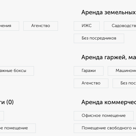
Аренда земельных 
чения
Агенство
ИЖС
Садоводст
Без посредников
Аренда гаржей, м
ражные боксы
Гаражи
Машиноме
Агенство
Без по
и (0)
Аренда коммерчес
Офисное помещение
ое помещение
Помещение свободного н