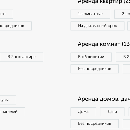
Аренда квартир (2
ные
1‑комнатные
2‑к
посредников
На длительный срок
Аренда комнат (13
В 2‑к квартире
В общежитии
В 2
Без посредников
Аренда домов, дач
аусы
п панелей
Дома
Дачи
Без посредников