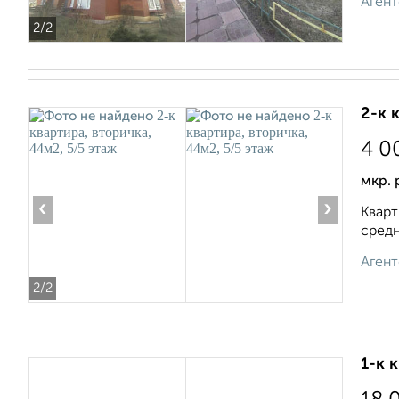
Агент
2
/2
2-к 
4 0
мкр. 
‹
›
Кварт
средн
Агент
2
/2
1-к 