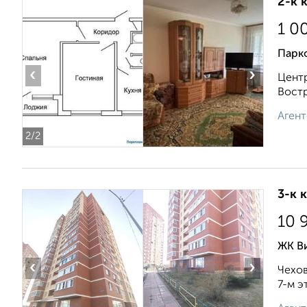
2-к 
1 0
Парко
‹
›
Центр
Востр
Агент
2
/2
3-к 
10 
ЖК В
‹
›
Чехов
7-м э