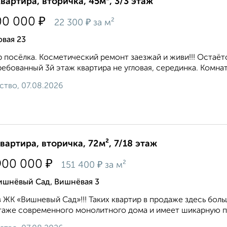
квартира, вторичка, 45м², 3/3 этаж
₽
00 000
₽
22 300
за м²
вая 23
 посёлка. Косметический ремонт заезжай и живи!!! Остаётс
ебованный 3й этаж квартира не угловая, серединка. Комнаты 
ство, 07.08.2026
квартира, вторичка, 72м², 7/18 этаж
₽
900 000
₽
151 400
за м²
ишнёвый Сад, Вишнёвая 3
 ЖК «Вишневый Сад»!!! Таких квартир в продаже здесь больш
таже современного монолитного дома и имеет шикарную пл