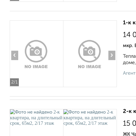
1-к 
14 
мкр. 
‹
›
Тепла
доме,
Агент
2
/1
2-к 
15 
ЖК Ча