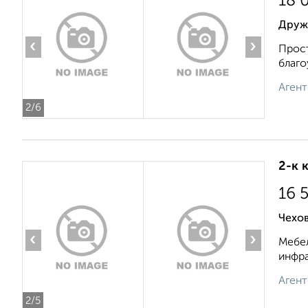
18 
Друж
‹
›
Прост
благо
Агент
2
/6
2-к 
16 
Чехов
‹
›
Мебел
инфра
Агент
2
/5