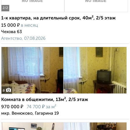
2
/2
1-к квартира, на длительный срок, 40м², 2/5 этаж
₽
15 000
в месяц
Чехова 63
Агентство, 07.08.2026
8
Комната в общежитии, 13м², 2/5 этаж
₽
₽
970 000
74 700
за м²
мкр. Венюково, Гагарина 19