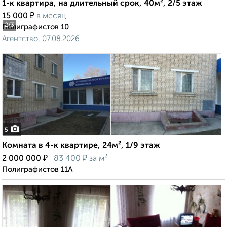
1-к квартира, на длительный срок, 40м², 2/5 этаж
₽
15 000
в месяц
2
/3
Полиграфистов 10
Агентство, 07.08.2026
5
Комната в 4-к квартире, 24м², 1/9 этаж
₽
₽
2 000 000
83 400
за м²
Полиграфистов 11А