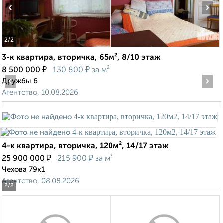
‹
›
2
/2
3-к квартира, вторичка, 65м², 8/10 этаж
₽
₽
8 500 000
130 800
за м²
‹
›
Дружбы 6
Агентство, 10.08.2026
4-к квартира, вторичка, 120м², 14/17 этаж
₽
₽
25 900 000
215 900
за м²
Чехова 79к1
Агентство, 08.08.2026
2
/2