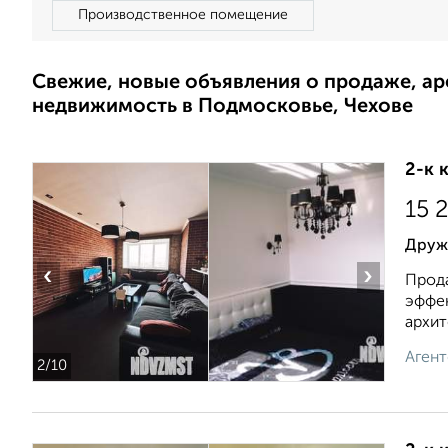
Производственное помещение
Свежие, новые объявления о продаже, а
недвижимость в Подмосковье, Чехове
2-к 
15 
Друж
‹
›
Прода
эффек
архит
Агент
2
/10