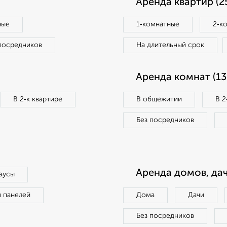
Аренда квартир (2
ные
1‑комнатные
2‑к
посредников
На длительный срок
Аренда комнат (13
В 2‑к квартире
В общежитии
В 2
Без посредников
Аренда домов, дач
аусы
п панелей
Дома
Дачи
Без посредников