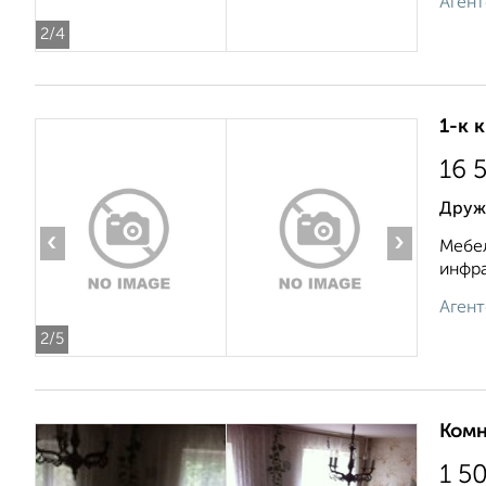
Агент
2
/4
1-к 
16 
Друж
‹
›
Мебел
инфра
Агент
2
/5
Комн
1 5