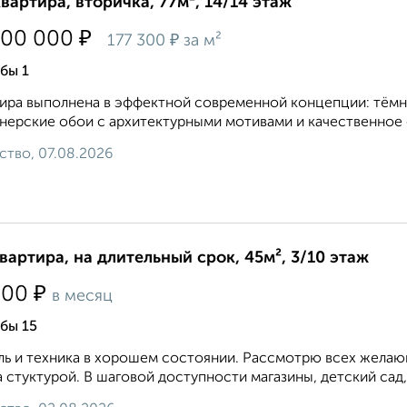
квартира, вторичка, 77м², 14/14 этаж
₽
700 000
₽
177 300
за м²
бы 1
ира выполнена в эффектной современной концепции: тёмны
нерские обои с архитектурными мотивами и качественное 
ство, 07.08.2026
квартира, на длительный срок, 45м², 3/10 этаж
₽
500
в месяц
бы 15
ь и техника в хорошем состоянии. Рассмотрю всех желающ
 стуктурой. В шаговой доступности магазины, детский сад,