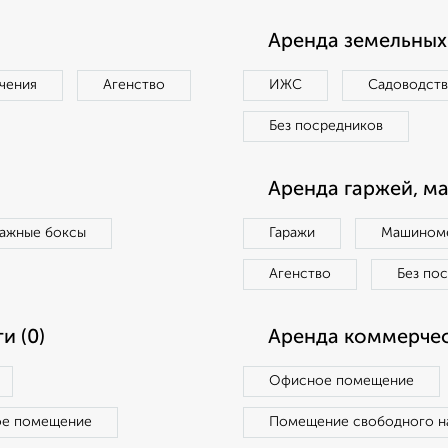
Аренда земельных 
чения
Агенство
ИЖС
Садоводст
Без посредников
Аренда гаржей, м
ражные боксы
Гаражи
Машиноме
Агенство
Без по
и (0)
Аренда коммерчес
Офисное помещение
ое помещение
Помещение свободного н