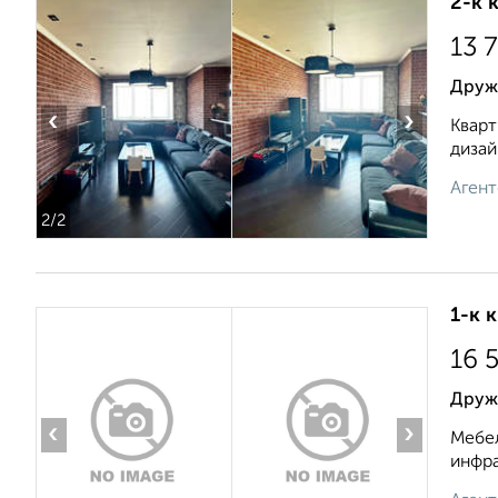
2-к 
13 
Друж
‹
›
Кварт
дизай
Агент
2
/2
1-к 
16 
Друж
‹
›
Мебел
инфра