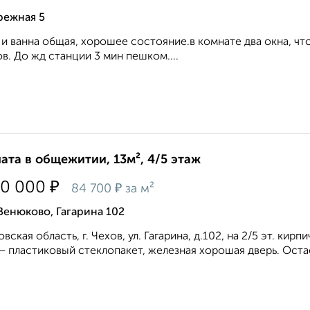
режная 5
 и ванна общая, хорошее состояние.в комнате два окна, что
в. До жд станции 3 мин пешком....
ата в общежитии, 13м², 4/5 этаж
₽
00 000
₽
84 700
за м²
Венюково, Гагарина 102
вская область, г. Чехов, ул. Гагарина, д.102, на 2/5 эт. ки
– пластиковый стеклопакет, железная хорошая дверь. Остае