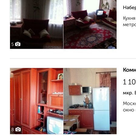
Набе
Кухня
метро
5
Комн
1 1
мкр. 
Моско
окно 
8