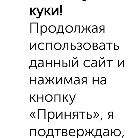
₽
4 999 996
куки!
₽
6 830 000
Продолжая
Средняя цена район
Это предложение
использовать
Средняя цена по городу
данный сайт и
Похожие предложения рядом
2‑комнатные квартиры недалеко от Полиграфистов 21
нажимая на
кнопку
«Принять», я
подтверждаю,