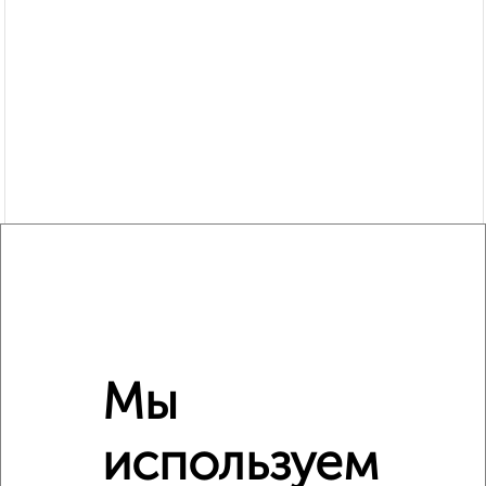
Сравнение средних цен
2‑комнатные квартиры с похожей площадью ±10%
Мы
₽
6 830 000
используем