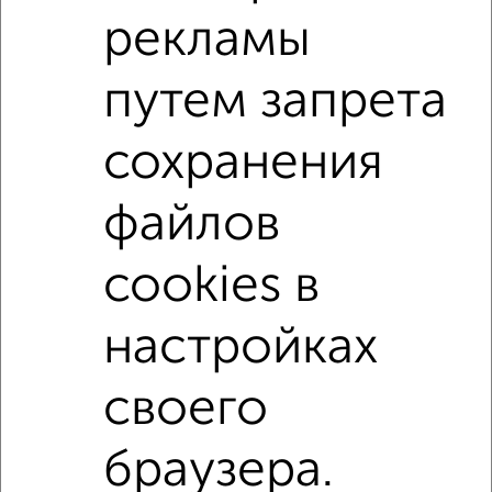
Поиск по схожим параметрам:
рекламы
на улице Полиграфистов
не первый этаж
путем запрета
в малоэтажном доме
с балконом
с центральным отоплением
Вторичное жилье
сохранения
в панельном доме
с раздельным санузлом
файлов
Цена до 5 000 000 руб.
площадью до 60 м²
С камином
cookies в
↑ НАВЕРХ К МЕНЮ
настройках
Однокомнатные
Двухкомнатные
Трехкомнатные
4‑комнатные
своего
Квартиры студии
От застройщика
Без посредников
Вторичное жилье
В новостройке
В строящемся доме
В новом доме
браузера.
Контакты
Политика конфиденциальности