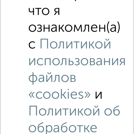
что я
ознакомлен(а)
с
Политикой
использования
Рядом, с меньшей ценой
Недалеко от Полиграфистов 21 с ценой ниже
файлов
«cookies»
и
Политикой об
‹
›
обработке
2
/2