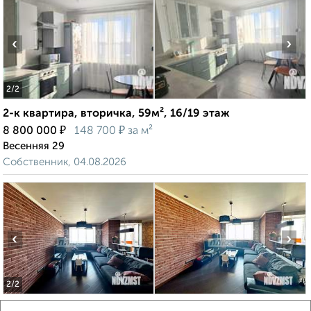
‹
›
2
/2
2-к квартира, вторичка, 59м², 16/19 этаж
₽
₽
8 800 000
148 700
за м²
Весенняя 29
Собственник, 04.08.2026
‹
›
2
/2
2-к квартира, вторичка, 77м², 14/14 этаж