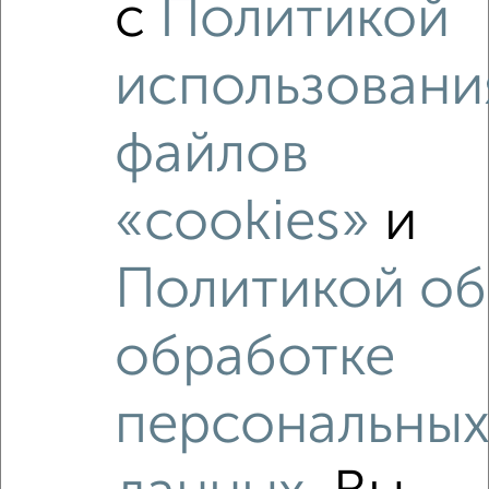
с
Политикой
Победы 15
Агентство, 04.08.2026
использовани
файлов
‹
›
«cookies»
и
2
/2
3-к квартира, вторичка, 61м², 4/9 этаж
Политикой об
₽
₽
11 000 000
180 400
за м²
Мира 17/6
Собственник, 09.08.2026
обработке
персональны
Как купить квартиру, от застройщика, с несколькими
санузлами в Подмосковье, Чехове на сайте Чехов-
недвижимость?