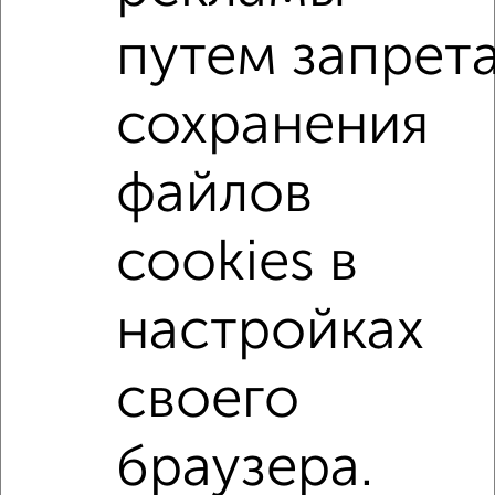
Сколько стоит купить квартиру в Подмосковье, Чехове?
путем запрет
Цена недвижимости: мин. от
3000000
руб. до макс.
13700000
руб.
сохранения
Средняя цена:
7440000
руб.
Цена за м2: от
120000
руб. до
177922
руб.
файлов
Средняя цена за м2:
140377
руб.
cookies в
Площадь: от
25
м2 до
77
м2
Средняя площадь:
53
м2
настройках
↑ НАВЕРХ К МЕНЮ
своего
Однокомнатные
Двухкомнатные
Трехкомнатные
4‑комнатные
Квартиры студии
От застройщика
Без посредников
Вторичное жилье
В новостройке
В строящемся доме
В новом доме
браузера.