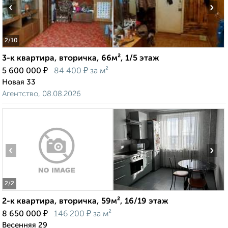
‹
›
2
/10
3-к квартира, вторичка, 66м², 1/5 этаж
₽
₽
5 600 000
84 400
за м²
Новая 33
Агентство, 08.08.2026
‹
›
2
/2
2-к квартира, вторичка, 59м², 16/19 этаж
₽
₽
8 650 000
146 200
за м²
Весенняя 29