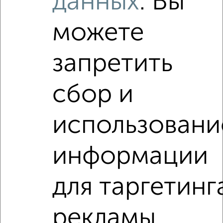
данных
. Вы
Используя удобную форму поиска с множеством
фильтров и сортировкой по параметрам, вы можете
можете
подобрать для покупки квартиру, от застройщика, с
несколькими санузлами в Подмосковье, Чехове.
Найденные предложения: 0 объявлений, можно
запретить
посмотреть в виде списка или на карте, с описанием,
расположением, ценой и другими подробностями.
сбор и
Подберите подходящую недвижимость из предложений
от собственников, риэлторов, застройщиков и агенств
недвижимости, связаться с ними можно по телефону или
использовани
написать сообщение в любом удобном для вас
мессенджере, это безопасно и бесплатно.
информации
Для покупки квартиры доступна ипотека от крупнейших
банков России: СберБанк, ВТБ, Альфа-Банк,
Россельхозбанк, Совкомбанк, Т-Банк, Росбанк, Почта
для таргетинг
Банк на сумму от 400 000 до 120 000 000 рублей сроком
до 30 лет.
рекламы
Сайт работает во многих городах России.