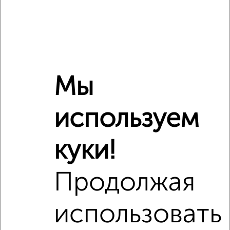
₽
₽
13 700 000
177 300
за м²
Дружбы 1
Агентство, 08.08.2026
Мы
‹
›
используем
2
/10
куки!
2-к квартира, вторичка, 45м², 2/5 этаж
₽
₽
5 150 000
114 500
за м²
Полиграфистов 10
Продолжая
Агентство, 08.08.2026
использовать