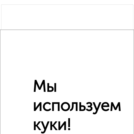
Мы
используем
куки!
Рядом, с меньшей ценой
Недалеко от Вокзальная площадь 4 с ценой ниже