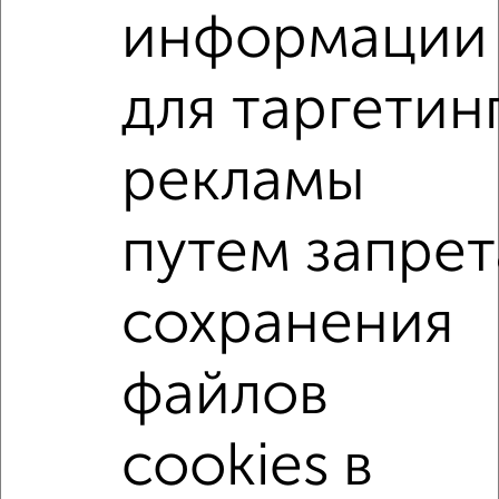
информации
2
/10
для таргетин
2-к квартира, вторичка, 54м², 5/5 этаж
₽
₽
4 999 996
92 000
за м²
Полиграфистов 21
рекламы
Агентство, 29.07.2026
путем запрет
2-к квартиры
Поиск по схожим параметрам:
сохранения
на улице Вокзальная площадь
не первый этаж
не последний этаж
в малоэтажном доме
файлов
с балконом
с центральным отоплением
cookies в
Вторичное жилье
в панельном доме
с раздельным санузлом
площадью до 50 м²