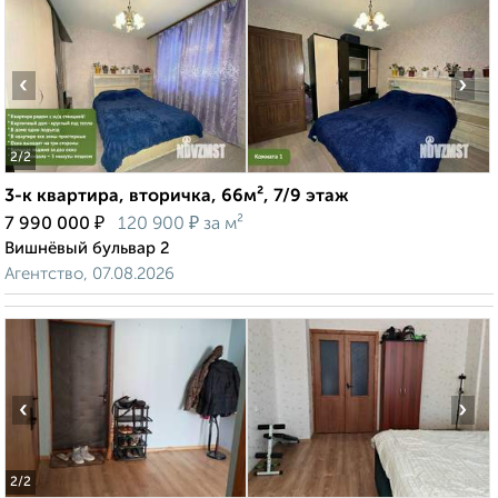
‹
›
2
/2
3-к квартира, вторичка, 66м², 7/9 этаж
₽
₽
7 990 000
120 900
за м²
Вишнёвый бульвар 2
Агентство, 07.08.2026
‹
›
2
/2