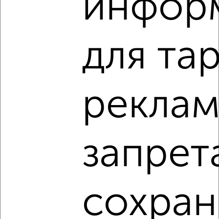
инфор
1 / 1
для та
Как купить квартиру, в кирпичном доме в Подмосковье,
Чехове на сайте Чехов-недвижимость?
Используя удобную форму поиска с множеством
реклам
фильтров и сортировкой по параметрам, вы можете
подобрать для покупки квартиру, в кирпичном доме в
Подмосковье, Чехове.
Найденные предложения: 40 объявлений, можно
запрет
посмотреть в виде списка или на карте, с описанием,
расположением, ценой и другими подробностями.
Подберите подходящую недвижимость из предложений
от собственников, риэлторов, застройщиков и агенств
сохран
недвижимости, связаться с ними можно по телефону или
написать сообщение в любом удобном для вас
мессенджере, это безопасно и бесплатно.