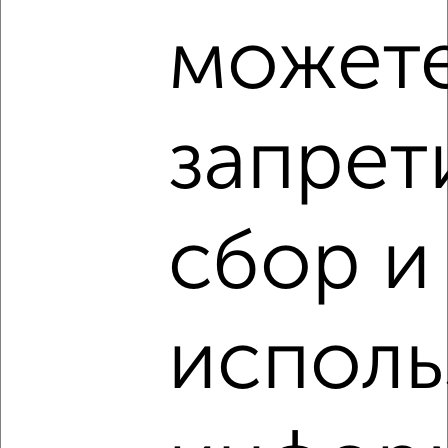
может
2
/2
1-к квартира, вторичка, 25м², 3/9 этаж
₽
₽
5 000 000
200 000
за м²
запрет
Весенняя 20
Агентство, 30.07.2026
сбор и
‹
›
исполь
2
/2
3-к квартира, вторичка, 64м², 3/9 этаж
₽
₽
9 198 000
144 400
за м²
Чехова 2
Агентство, 28.07.2026