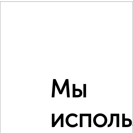
мкр. Венюково, Гагарина 34
Агентство, 06.08.2026
‹
›
2
/2
2-к квартира, вторичка, 43м², 2/2 этаж
Мы
₽
₽
2 650 000
61 700
за м²
Мира 1
Агентство, 06.08.2026
исполь
‹
›