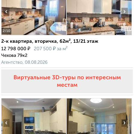
‹
›
2
/10
2-к квартира, вторичка, 62м², 13/21 этаж
₽
₽
12 798 000
207 500
за м²
Чехова 79к2
Агентство, 08.08.2026
Виртуальные 3D-туры по интересным
местам
‹
›