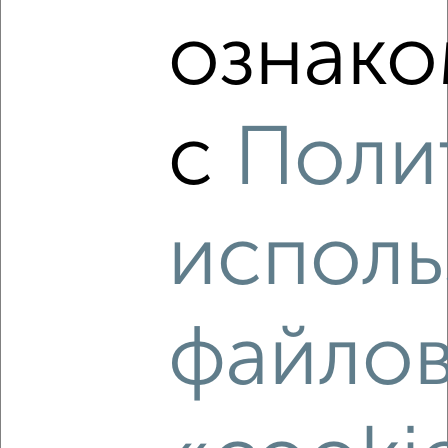
2
/2
ознако
3-к квартира, вторичка, 60м², 1/5 этаж
₽
₽
7 000 000
116 700
за м²
Русская 30
Агентство, 03.08.2026
с
Поли
Виртуальные 3D-туры по музеям и объектам
культуры
исполь
‹
›
файло
2
/2
1-к квартира, вторичка, 37м², 5/10 этаж
₽
₽
6 200 000
167 600
за м²