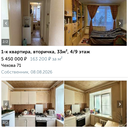
‹
›
2
/2
1-к квартира, вторичка, 33м², 4/9 этаж
₽
₽
5 450 000
163 200
за м²
Чехова 71
Собственник, 08.08.2026
‹
›
2
/2