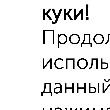
куки!
2
/2
2-к квартира, вторичка, 48м², 5/5 этаж
₽
₽
3 300 000
69 500
за м²
Продо
мкр. Губернский, Земская 14
Агентство, 05.08.2026
исполь
‹
›
данный
2
/10
2-к квартира, вторичка, 77м², 14/14 этаж
₽
₽
15 200 000
197 500
за м²
Дружбы 1
Агентство, 05.08.2026