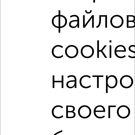
Для покупки квартиры доступна ипотека от крупнейших
файло
банков России: СберБанк, ВТБ, Альфа-Банк,
Россельхозбанк, Совкомбанк, Т-Банк, Росбанк, Почта
Банк на сумму от 400 000 до 120 000 000 рублей сроком
до 30 лет.
cookies
Сайт работает во многих городах России.
Сколько стоит купить квартиру в Подмосковье, Чехове?
Цена недвижимости: мин. от
2650000
руб. до макс.
15200000
руб.
настро
Средняя цена:
6883300
руб.
Цена за м2: от
106000
руб. до
140740
руб.
своего
Средняя цена за м2:
127468
руб.
Площадь: от
25
м2 до
108
м2
Средняя площадь:
54
м2