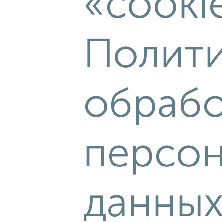
«cooki
Дружбы 1а
Агентство, 03.08.2026
Полити
‹
›
обрабо
2
/2
2-к квартира, вторичка, 60м², 3/5 этаж
₽
₽
5 900 000
98 500
за м²
персон
Гарнаева 20
Агентство, 01.08.2026
данны
‹
›