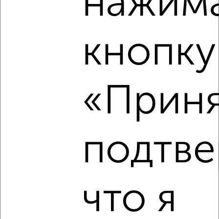
нажима
кнопку
‹
›
2
/2
«Приня
4-к квартира, вторичка, 108м², 4/5 этаж
₽
₽
6 700 000
62 100
за м²
мкр. Венюково, Гагарина 19
подтве
Агентство, 04.08.2026
что я
‹
›