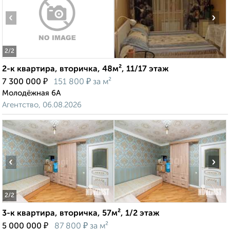
‹
›
2
/2
2-к квартира, вторичка, 48м², 11/17 этаж
₽
₽
7 300 000
151 800
за м²
Молодёжная 6А
Агентство, 06.08.2026
‹
›
2
/2
3-к квартира, вторичка, 57м², 1/2 этаж
₽
₽
5 000 000
87 800
за м²